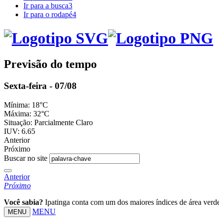
Ir para a busca
3
Ir para o rodapé
4
Previsão do tempo
Sexta-feira - 07/08
Mínima:
18°C
Máxima:
32°C
Situação:
Parcialmente Claro
IUV:
6.65
Anterior
Próximo
Buscar no site
Anterior
Próximo
Você sabia?
Ipatinga conta com um dos maiores índices de área verde
MENU
MENU