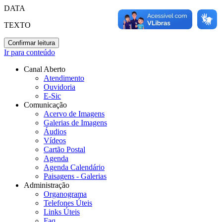
DATA
TEXTO
Confirmar leitura
Ir para conteúdo
Canal Aberto
Atendimento
Ouvidoria
E-Sic
Comunicação
Acervo de Imagens
Galerias de Imagens
Áudios
Vídeos
Cartão Postal
Agenda
Agenda Calendário
Paisagens - Galerias
Administração
Organograma
Telefones Úteis
Links Úteis
Faq