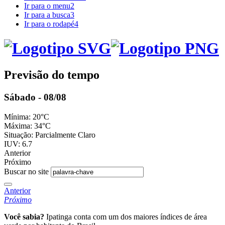
Ir para o menu
2
Ir para a busca
3
Ir para o rodapé
4
Previsão do tempo
Sábado - 08/08
Mínima:
20°C
Máxima:
34°C
Situação:
Parcialmente Claro
IUV:
6.7
Anterior
Próximo
Buscar no site
Anterior
Próximo
Você sabia?
Ipatinga conta com um dos maiores índices de área