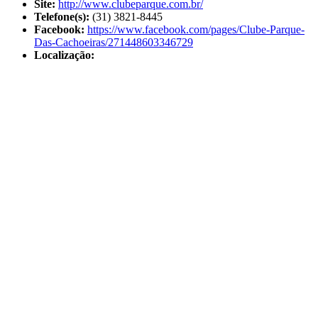
Site:
http://www.clubeparque.com.br/
Telefone(s):
(31) 3821-8445
Facebook:
https://www.facebook.com/pages/Clube-Parque-
Das-Cachoeiras/271448603346729
Localização: