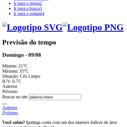
Ir para o menu
2
Ir para a busca
3
Ir para o rodapé
4
Previsão do tempo
Domingo - 09/08
Mínima:
21°C
Máxima:
35°C
Situação:
Céu Limpo
IUV:
6.75
Anterior
Próximo
Buscar no site
Anterior
Próximo
Você sabia?
Ipatinga conta com um dos maiores índices de área